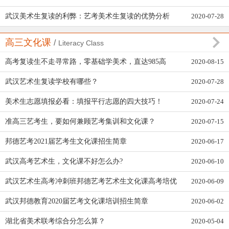
32、孩子现在入学，可还要校考，怎么办？
武汉美术生复读的利弊：艺考美术生复读的优势分析
2020-07-28
33、目前在准备美术校考，文化课怎么衔接？
高三文化课
/
Literacy Class
34、你们那能试听吗？
高考复读生不走寻常路，零基础学美术，直达985高
2020-08-15
35、你们的学生管理如何？
校！
武汉艺术生复读学校有哪些？
2020-07-28
36、对于一些习惯特别差的孩子，如抽烟，打架，...
美术生志愿填报必看：填报平行志愿的四大技巧！
2020-07-24
1、学习效果怎么保证？
准高三艺考生，要如何兼顾艺考集训和文化课？
2020-07-15
2、你们手机怎么管理？
邦德艺考2021届艺考生文化课招生简章
2020-06-17
3、从你们那儿补习后，能提高多少分？有签约目...
武汉高考艺术生，文化课不好怎么办?
2020-06-10
4、你们的历年的教学成绩如何，目标完成率如何...
武汉艺术生高考冲刺班邦德艺考艺术生文化课高考培优
2020-06-09
5、你们在文化课高考冲刺培训上有什么优势？
辅导机构
武汉邦德教育2020届艺考文化课培训招生简章
2020-06-02
湖北省美术联考综合分怎么算？
2020-05-04