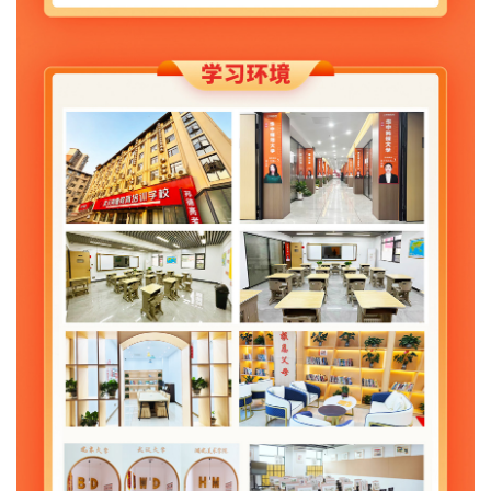
36、对于一些习惯特别差的孩子，如抽烟，打架，...
1、学习效果怎么保证？
2、你们手机怎么管理？
3、从你们那儿补习后，能提高多少分？有签约目...
4、你们的历年的教学成绩如何，目标完成率如何...
5、你们在文化课高考冲刺培训上有什么优势？
6、关于省二调和四调，孩子要回原校考试吗？
7、你们学校平时有考试吗？
8、各科目教学、课时是怎么安排的？