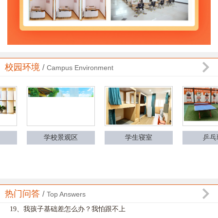
9、高考冲刺班如何安排教学？
10、你们教学用什么资料？
11、你们老师都是一个什么样的标准？
12、你们师资队伍怎么样？
校园环境
/
Campus Environment
13、你们学校的基本情况？
14、你们学校在哪里？
15、学生的学习环境怎么样？
16、食宿怎么解决？
乒乓球场
学校景观区
学生寝室
17、可以不住学校吗？
18、你们的作息时间是怎么样？
热门问答
/
Top Answers
19、我孩子基础差怎么办？我怕跟不上
20、学生的基础不一样，你们怎么教学？