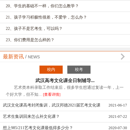
21、孩子学习积极性很差，不爱学，怎么办？
22、孩子不是艺考生，可以吗？
23、你们费用是怎么样的？
24、各种班有什么区别？
25、你们什么时候开班？
最新资讯
/
NEWS
26、你们学校培训学习多长时间？
校内
校考
27、目前还在画室，只想学到校考前，大概3个月...
武汉高考文化课全日制辅导...
艺术类本科录取工作结束后，很多学生想通过复读一年，上一
28、孩子3月份入学有优惠吗？
个好大学，但不知...
[查看详情]
29、为什么现在报名和3月后报名的收费一样？
武汉文化课高考封闭集训，武汉邦德2021届艺考文化课
2021-06-17
30、感觉学费有点贵，能否优惠一点？
集训班招生
艺术生集训回来怎么补文化课？
2021-07-22
31、你们的学费能分期交吗？学生在你们那儿学一...
想上985/211艺考文化课最低得多少分？
2020-07-30